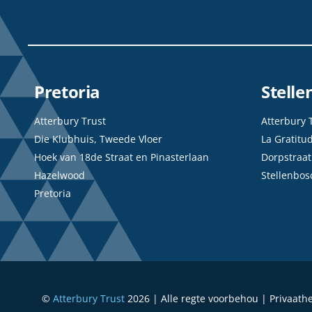
Pretoria
Stell
Atterbury Trust
Atterbury 
Die Klubhuis, Tweede Vloer
La Gratitu
Hoek van 18de Straat en Pinasterlaan
Dorpstraat
Hazelwood
Stellenbos
Pretoria
©
Atterbury Trust
2026 | Alle regte voorbehou | Privaath