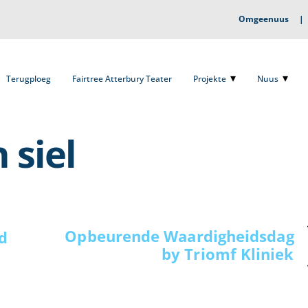
Omgeenuus
Terugploeg
Fairtree Atterbury Teater
Projekte
Nuus
O
Terugploeg
Fairtree Atterbury Teater
Projekte
Nuus
 siel
Opbeurende Waardigheidsdag
d
by Triomf Kliniek