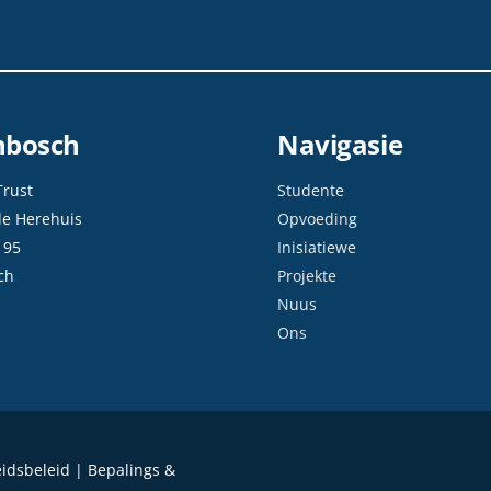
enbosch
Navigasie
Trust
Studente
de Herehuis
Opvoeding
 95
Inisiatiewe
ch
Projekte
Nuus
Ons
eidsbeleid | Bepalings &