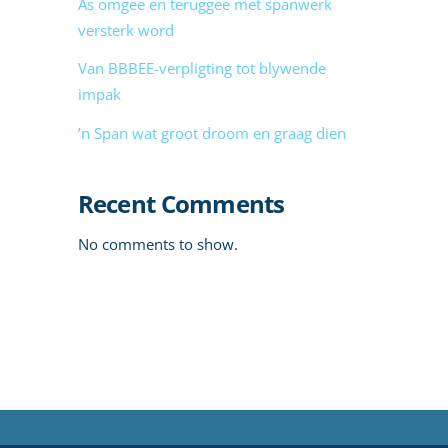
As omgee en teruggee met spanwerk
versterk word
Van BBBEE-verpligting tot blywende
impak
’n Span wat groot droom en graag dien
Recent Comments
No comments to show.