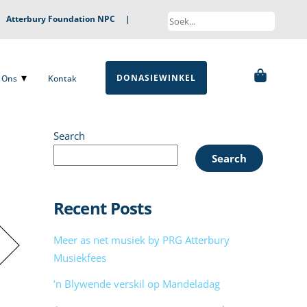
|
Atterbury Foundation NPC
|
DONASIEWINKEL
ns
Kontak
DONASIEWINKEL
Ons
Kontak
Search
Search
Recent Posts
Meer as net musiek by PRG Atterbury
Musiekfees
’n Blywende verskil op Mandeladag