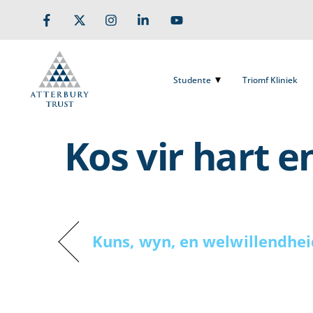
Skip
to
Studente
Triomf Kliniek
content
Studente
Triomf Kliniek
Kos vir hart en
Kuns, wyn, en welwillendhei