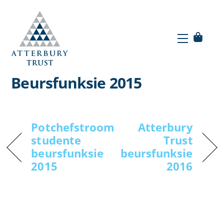
Skip
to
Menu
content
Menu
Atterbury Trust
Beursfunksie 2015
Potchefstroom
Atterbury
studente
Trust
beursfunksie
beursfunksie
2015
2016