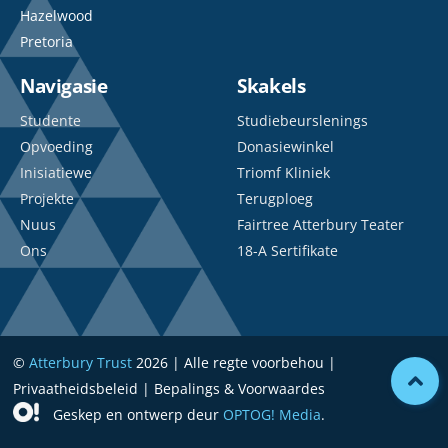
Hazelwood
Pretoria
Navigasie
Skakels
Studente
Studiebeurslenings
Opvoeding
Donasiewinkel
Inisiatiewe
Triomf Kliniek
Projekte
Terugploeg
Nuus
Fairtree Atterbury Teater
Ons
18-A Sertifikate
©
Atterbury Trust
2026 | Alle regte voorbehou |
Privaatheidsbeleid | Bepalings & Voorwaardes
Geskep en ontwerp deur
OPTOG! Media
.