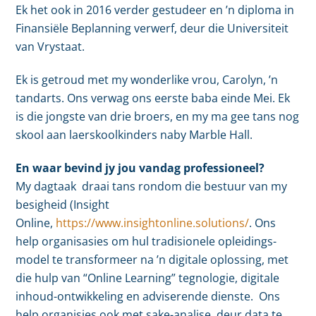
Ek het ook in 2016 verder gestudeer en ’n diploma in
Finansiële Beplanning verwerf, deur die Universiteit
van Vrystaat.
Ek is getroud met my wonderlike vrou, Carolyn, ’n
tandarts. Ons verwag ons eerste baba einde Mei. Ek
is die jongste van drie broers, en my ma gee tans nog
skool aan laerskoolkinders naby Marble Hall.
En waar bevind jy jou vandag professioneel?
My dagtaak draai tans rondom die bestuur van my
besigheid (Insight
Online,
https://www.insightonline.solutions/
. Ons
help organisasies om hul tradisionele opleidings-
model te transformeer na ’n digitale oplossing, met
die hulp van “Online Learning” tegnologie, digitale
inhoud-ontwikkeling en adviserende dienste. Ons
help organisies ook met sake-analise, deur data te