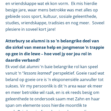
en vriendskappe wat ek kon vorm. Ek mis hierdie
besige jare, waar mens betrokke was met alles op
gebiede soos sport, kultuur, sosiale geleenthede,
studies, vriendskappe, tradisies en nog meer. Soveel
plesiere in soveel kort jare!
Atterbury se alumni is so ’n belangrike deel van
die sirkel van mense help en jongmense ’n trappie
op gee in die lewe – hoe voel jy oor jou rol in
daardie verband?
Ek voel dat alumni ‘n baie belangrike rol kan speel
vanuit ‘n “
lessons learned
” perspektief. Goeie raad wat
beland op goeie ore is ’n eksponensiële aanvuller tot
sukses. Vir my persoonlik is dit ’n area waar ek meer
en meer betrokke wil raak, en is ek reeds besig om
geleenthede te ondersoek saam met Zahn en haar
span om elemente soos hierdie moontlik te