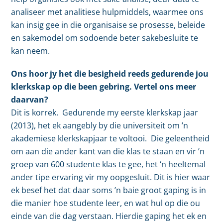
analiseer met analitiese hulpmiddels, waarmee ons
kan insig gee in die organisaise se prosesse, beleide
en sakemodel om sodoende beter sakebesluite te
kan neem.
Ons hoor jy het die besigheid reeds gedurende jou
klerkskap op die been gebring. Vertel ons meer
daarvan?
Dit is korrek. Gedurende my eerste klerkskap jaar
(2013), het ek aangebly by die universiteit om ’n
akademiese klerkskapjaar te voltooi. Die geleentheid
om aan die ander kant van die klas te staan en vir ’n
groep van 600 studente klas te gee, het ‘n heeltemal
ander tipe ervaring vir my oopgesluit. Dit is hier waar
ek besef het dat daar soms ’n baie groot gaping is in
die manier hoe studente leer, en wat hul op die ou
einde van die dag verstaan. Hierdie gaping het ek en