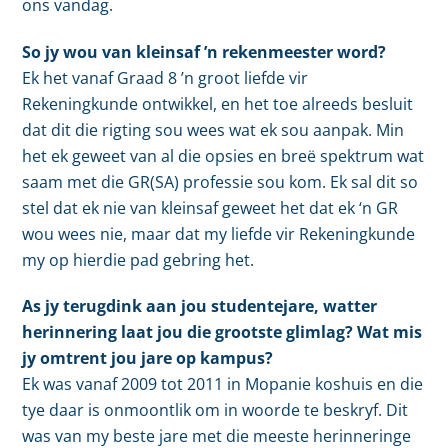
ons vandag.
So jy wou van kleinsaf ’n rekenmeester word?
Ek het vanaf Graad 8 ’n groot liefde vir
Rekeningkunde ontwikkel, en het toe alreeds besluit
dat dit die rigting sou wees wat ek sou aanpak. Min
het ek geweet van al die opsies en breë spektrum wat
saam met die GR(SA) professie sou kom. Ek sal dit so
stel dat ek nie van kleinsaf geweet het dat ek ‘n GR
wou wees nie, maar dat my liefde vir Rekeningkunde
my op hierdie pad gebring het.
As jy terugdink aan jou studentejare, watter
herinnering laat jou die grootste glimlag? Wat mis
jy omtrent jou jare op kampus?
Ek was vanaf 2009 tot 2011 in Mopanie koshuis en die
tye daar is onmoontlik om in woorde te beskryf. Dit
was van my beste jare met die meeste herinneringe