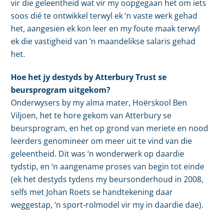
vir die geleentheid wat vir my oopgegaan het om iets
soos dié te ontwikkel terwyl ek ‘n vaste werk gehad
het, aangesien ek kon leer en my foute maak terwyl
ek die vastigheid van ‘n maandelikse salaris gehad
het.
Hoe het jy destyds by Atterbury Trust se
beursprogram uitgekom?
Onderwysers by my alma mater, Hoërskool Ben
Viljoen, het te hore gekom van Atterbury se
beursprogram, en het op grond van meriete en nood
leerders genomineer om meer uit te vind van die
geleentheid. Dit was ‘n wonderwerk op daardie
tydstip, en ‘n aangename proses van begin tot einde
(ek het destyds tydens my beursonderhoud in 2008,
selfs met Johan Roets se handtekening daar
weggestap, ‘n sport-rolmodel vir my in daardie dae).