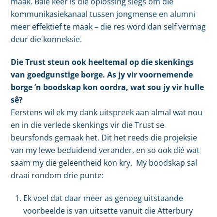
maak. Baie keer is die oplossing slegs om die
kommunikasiekanaal tussen jongmense en alumni
meer effektief te maak – die res word dan self vermag
deur die konneksie.
Die Trust steun ook heeltemal op die skenkings
van goedgunstige borge. As jy vir voornemende
borge ’n boodskap kon oordra, wat sou jy vir hulle
sê?
Eerstens wil ek my dank uitspreek aan almal wat nou
en in die verlede skenkings vir die Trust se
beursfonds gemaak het. Dit het reeds die projeksie
van my lewe beduidend verander, en so ook dié wat
saam my die geleentheid kon kry. My boodskap sal
draai rondom drie punte:
Ek voel dat daar meer as genoeg uitstaande
voorbeelde is van uitsette vanuit die Atterbury