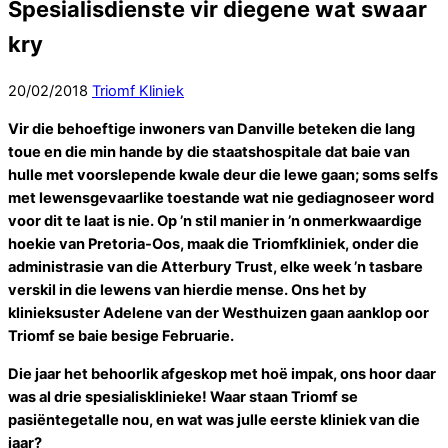
Spesialisdienste vir diegene wat swaar
kry
20
/
02
/
2018
Triomf Kliniek
Vir die behoeftige inwoners van Danville beteken die lang
toue en die min hande by die staatshospitale dat baie van
hulle met voorslepende kwale deur die lewe gaan; soms selfs
met lewensgevaarlike toestande wat nie gediagnoseer word
voor dit te laat is nie. Op ’n stil manier in ’n onmerkwaardige
hoekie van Pretoria-Oos, maak die Triomfkliniek, onder die
administrasie van die Atterbury Trust, elke week ’n tasbare
verskil in die lewens van hierdie mense. Ons het by
klinieksuster Adelene van der Westhuizen gaan aanklop oor
Triomf se baie besige Februarie.
Die jaar het behoorlik afgeskop met hoë impak, ons hoor daar
was al drie spesialisklinieke! Waar staan Triomf se
pasiëntegetalle nou, en wat was julle eerste kliniek van die
jaar?