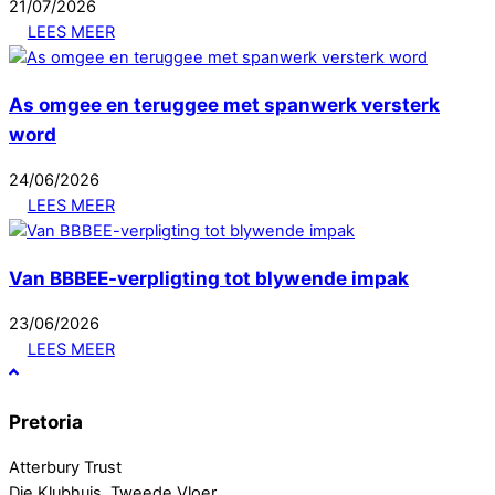
21
/
07
/
2026
LEES MEER
As omgee en teruggee met spanwerk versterk
word
24
/
06
/
2026
LEES MEER
Van BBBEE-verpligting tot blywende impak
23
/
06
/
2026
LEES MEER
Pretoria
Atterbury Trust
Die Klubhuis, Tweede Vloer