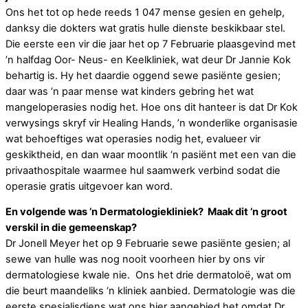
Ons het tot op hede reeds 1 047 mense gesien en gehelp,
danksy die dokters wat gratis hulle dienste beskikbaar stel.
Die eerste een vir die jaar het op 7 Februarie plaasgevind met
’n halfdag Oor- Neus- en Keelkliniek, wat deur Dr Jannie Kok
behartig is. Hy het daardie oggend sewe pasiënte gesien;
daar was ’n paar mense wat kinders gebring het wat
mangeloperasies nodig het. Hoe ons dit hanteer is dat Dr Kok
verwysings skryf vir Healing Hands, ’n wonderlike organisasie
wat behoeftiges wat operasies nodig het, evalueer vir
geskiktheid, en dan waar moontlik ‘n pasiënt met een van die
privaathospitale waarmee hul saamwerk verbind sodat die
operasie gratis uitgevoer kan word.
En volgende was ’n Dermatologiekliniek? Maak dit ’n groot
verskil in die gemeenskap?
Dr Jonell Meyer het op 9 Februarie sewe pasiënte gesien; al
sewe van hulle was nog nooit voorheen hier by ons vir
dermatologiese kwale nie. Ons het drie dermatoloë, wat om
die beurt maandeliks ‘n kliniek aanbied. Dermatologie was die
eerste spesialisdiens wat ons hier aangebied het omdat Dr