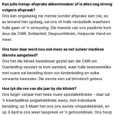
Kan julle instap-afsprake akkommodeer of is alles nog streng
volgens afspraak?
Ons kan ongelukkig nie mense sonder afsprake sien nie, so
as iemand hier opdaag, sal ons vir hulle verduidelik waarheen
hulle gaan vir ‘n verwysing. Die meeste van ons pasiënte kom
deur die CMR, Solidariteit, Daspoortkliniek, Helpende Hand en
meer.
Ons hoor daar word nou ook meer as net suiwer mediese
dienste aangebied?
Ons het die kliniek beskikbaar gestel aan die CMR om
Ouerleiding-sessies te kom aanbied, waar hulle tweeweekliks
met ouers sal berading doen oor kinderleiding en sulke
verwante kwessies. Die eerste een sal binnekort gebeur.
Hoe lyk die res van die jaar by die kliniek?
Ons begin vanjaar met twee nuwe spesialisklinieke – daar sal
‘n kwartaallikse psigiatriekliniek wees, met individuele
berading; op 5 Maart het ons ons eerste ortopediekliniek, en
op 3 April is ons weer bespreek vir ‘n gehoorkliniek. Ons hoop