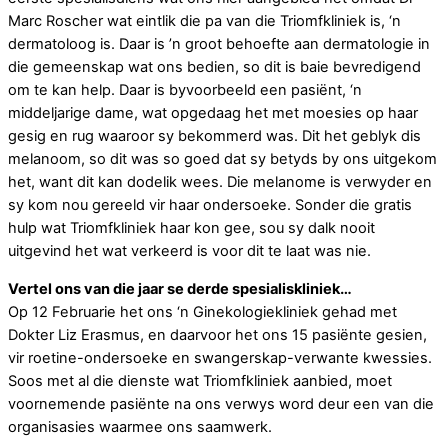
Marc Roscher wat eintlik die pa van die Triomfkliniek is, ‘n
dermatoloog is. Daar is ’n groot behoefte aan dermatologie in
die gemeenskap wat ons bedien, so dit is baie bevredigend
om te kan help. Daar is byvoorbeeld een pasiënt, ‘n
middeljarige dame, wat opgedaag het met moesies op haar
gesig en rug waaroor sy bekommerd was. Dit het geblyk dis
melanoom, so dit was so goed dat sy betyds by ons uitgekom
het, want dit kan dodelik wees. Die melanome is verwyder en
sy kom nou gereeld vir haar ondersoeke. Sonder die gratis
hulp wat Triomfkliniek haar kon gee, sou sy dalk nooit
uitgevind het wat verkeerd is voor dit te laat was nie.
Vertel ons van die jaar se derde spesialiskliniek…
Op 12 Februarie het ons ‘n Ginekologiekliniek gehad met
Dokter Liz Erasmus, en daarvoor het ons 15 pasiënte gesien,
vir roetine-ondersoeke en swangerskap-verwante kwessies.
Soos met al die dienste wat Triomfkliniek aanbied, moet
voornemende pasiënte na ons verwys word deur een van die
organisasies waarmee ons saamwerk.