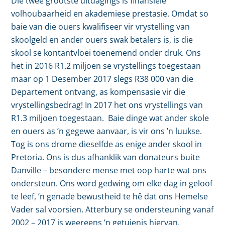
Die twee grootste uitdagings is finansiële
volhoubaarheid en akademiese prestasie. Omdat so
baie van die ouers kwalifiseer vir vrystelling van
skoolgeld en ander ouers swak betalers is, is die
skool se kontantvloei toenemend onder druk. Ons
het in 2016 R1.2 miljoen se vrystellings toegestaan
maar op 1 Desember 2017 slegs R38 000 van die
Departement ontvang, as kompensasie vir die
vrystellingsbedrag! In 2017 het ons vrystellings van
R1.3 miljoen toegestaan. Baie dinge wat ander skole
en ouers as ’n gegewe aanvaar, is vir ons ’n luukse.
Tog is ons drome dieselfde as enige ander skool in
Pretoria. Ons is dus afhanklik van donateurs buite
Danville – besondere mense met oop harte wat ons
ondersteun. Ons word gedwing om elke dag in geloof
te leef, ’n genade bewustheid te hê dat ons Hemelse
Vader sal voorsien. Atterbury se ondersteuning vanaf
2002 – 2017 is weereens ’n getuienis hiervan.