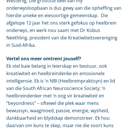
Westerlig. Die grootste deel van my
onderwysloopbaan is dus gewy aan die opheffing van
hierdie unieke en eiesoortige gemeenskap. Die
afgelope 12 jaar het ons sterk gefokus op heelbrein
onderwys, en werk nou saam met Dr Kobus
Neethling, president van die Kreatiwiteitsvereniging
in Suid-Afrika.
Vertel ons meer omtrent jouself?
Ek stel baie belang in leierskap en bestuur, ook
kreatiwiteit en heelbreindenke en emosionele
intelligensie. Ek is ’n NBI (Heelbreinpraktisyn) en lid
van die South African Neuroscience Society; ’n
heelbreindenker met ’n oog vir kreatiwiteit en
“beyondness” – oftewel die plek waar mens
bewussyn, waagmoed, passie, energie, wysheid,
dankbaarheid en blydskap demonstreer. Ek hou
daarvan om kuns te skep, maar nie die soort kuns