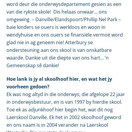
word deur die onderwysdepartement gesien as een
van die rykste skole! Dis helaas onwaar… ons
omgewing – Danville/Elandspoort/Phillip Nel Park –
baie kinders se ouers is werkloos en woon in
wendyhuise en ons ouers se finansiële vermoë word
glad nie in ag geneem nie! Atterbury se
ondersteuning aan ons skool is van onskatbare
waarde. Dankie uit die diepte van ons hart… ’n
Gemeenskap sê dankie!
Hoe lank is jy al skoolhoof hier, en wat het jy
voorheen gedoen?
Ek was nog altyd in die onderwys; die afgelope 22 jaar
in onderwysbestuur, en is van 1997 by hierdie skool.
Toe ek as adjunkhoof hier begin het, wat dit nog
Laerskool Danville. Ek het in 2002 skoolhoof geword
en ons naam is in 2004 verander na Laerskool