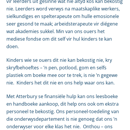
vir leerders uit gesinne wat nie altyd kos kan bekostig
nie. Leerders word verwys na maatskaplike werkers,
sielkundiges en spelterapeute om hulle emosionele
seer gesond te maak; arbeidsterapeute vir diégene
wat akademies sukkel. Min van ons ouers het
mediese fondse om dit self vir hul kinders te kan
doen.
Kinders wie se ouers dit nie kan bekostig nie, kry
skryfbehoeftes – ’n pen, potlood, gom en selfs
plastiek om boeke mee oor te trek, is nie ’n gegewe
nie. Kinders het dit nie en ons help waar ons kan.
Met Atterbury se finansiële hulp kan ons leesboeke
en handboeke aankoop, dit help ons ook om ekstra
personeel te bekostig. Ons personeel-toedeling van
die onderwysdepartement is nie genoeg dat ons ’n
onderwyser voor elke klas het nie. Onthou – ons