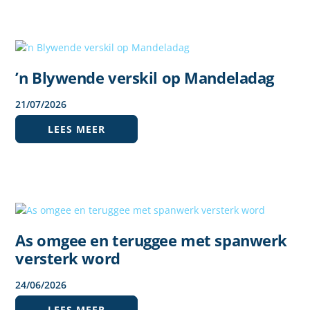
’n Blywende verskil op Mandeladag
21
/
07
/
2026
LEES MEER
As omgee en teruggee met spanwerk
versterk word
24
/
06
/
2026
LEES MEER