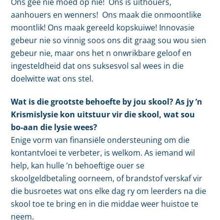
Ons gee nie moed op nie! Ons is uithouers,
aanhouers en wenners! Ons maak die onmoontlike
moontlik! Ons maak gereeld kopskuiwe! Innovasie
gebeur nie so vinnig soos ons dit graag sou wou sien
gebeur nie, maar ons het n onwrikbare geloof en
ingesteldheid dat ons suksesvol sal wees in die
doelwitte wat ons stel.
Wat is die grootste behoefte by jou skool? As jy ’n
Krismislysie kon uitstuur vir die skool, wat sou
bo-aan die lysie wees?
Enige vorm van finansiële ondersteuning om die
kontantvloei te verbeter, is welkom. As iemand wil
help, kan hulle ’n behoeftige ouer se
skoolgeldbetaling oorneem, of brandstof verskaf vir
die busroetes wat ons elke dag ry om leerders na die
skool toe te bring en in die middae weer huistoe te
neem.