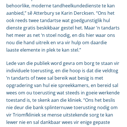
behoorlike, moderne tandheelkundedienste te kan
aanbied,” sê Atterbury se Karin Dercksen. “Ons het
ook reeds twee tandartse wat goedgunstiglik hul
dienste gratis beskikbaar gestel het. Maar ’n tandarts
het meer as net ‘n stoel nodig, en dis hier waar ons
nou die hand uitreik en vra vir hulp om daardie
laaste elemente in plek te kan stel.”
Lede van die publiek word gevra om borg te staan vir
individuele toerusting, en die hoop is dat die veldtog
’n tandarts of twee sal bereik wat besig is met
opgradering van hul eie spreekkamers, en bereid sal
wees om ou toerusting wat steeds in goeie werkende
toestand is, te skenk aan die kliniek. “Ons het beslis
nie deur die bank splinternuwe toerusting nodig om
vir Triomfkliniek se mense uitstekende sorg te kan
lewer nie en sal dankbaar wees vir enige gepaste