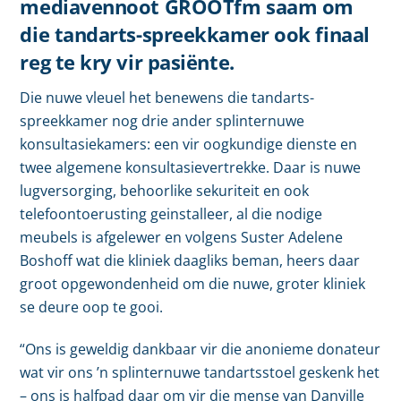
mediavennoot GROOTfm saam om
die tandarts-spreekkamer ook finaal
reg te kry vir pasiënte.
Die nuwe vleuel het benewens die tandarts-
spreekkamer nog drie ander splinternuwe
konsultasiekamers: een vir oogkundige dienste en
twee algemene konsultasievertrekke. Daar is nuwe
lugversorging, behoorlike sekuriteit en ook
telefoontoerusting geinstalleer, al die nodige
meubels is afgelewer en volgens Suster Adelene
Boshoff wat die kliniek daagliks beman, heers daar
groot opgewondenheid om die nuwe, groter kliniek
se deure oop te gooi.
“Ons is geweldig dankbaar vir die anonieme donateur
wat vir ons ’n splinternuwe tandartsstoel geskenk het
– ons is halfpad daar om vir die mense van Danville