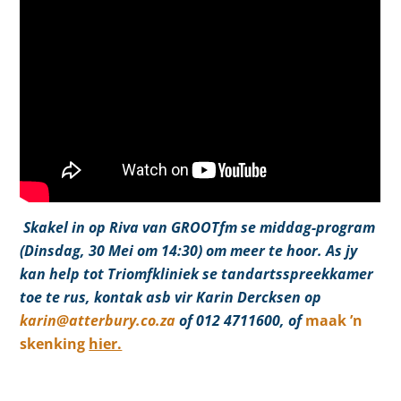
Skakel in op Riva van GROOTfm se middag-program
(Dinsdag, 30 Mei om 14:30) om meer te hoor. As jy
kan help tot Triomfkliniek se tandartsspreekkamer
toe te rus, kontak asb vir Karin Dercksen op
karin@atterbury.co.za
of 012 4711600, of
maak ’n
skenking
hier.