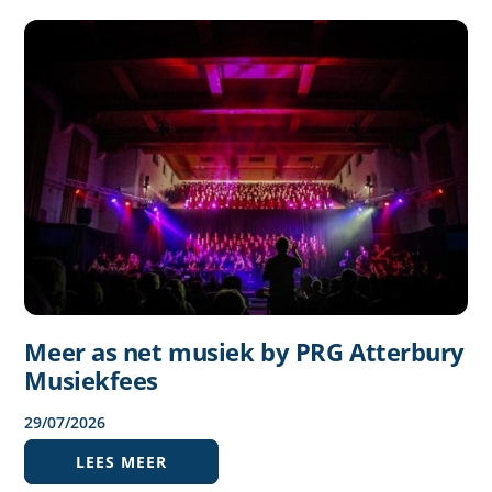
Meer as net musiek by PRG Atterbury
Musiekfees
29
/
07
/
2026
LEES MEER