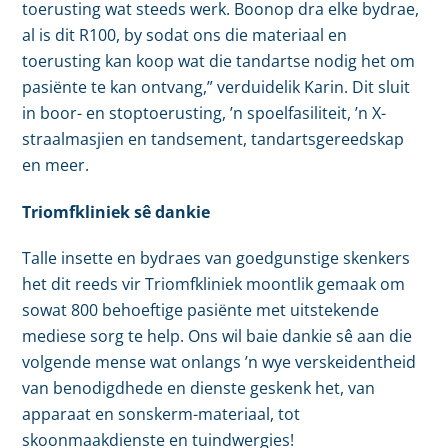
toerusting wat steeds werk. Boonop dra elke bydrae,
al is dit R100, by sodat ons die materiaal en
toerusting kan koop wat die tandartse nodig het om
pasiënte te kan ontvang,” verduidelik Karin. Dit sluit
in boor- en stoptoerusting, ’n spoelfasiliteit, ’n X-
straalmasjien en tandsement, tandartsgereedskap
en meer.
Triomfkliniek sê dankie
Talle insette en bydraes van goedgunstige skenkers
het dit reeds vir Triomfkliniek moontlik gemaak om
sowat 800 behoeftige pasiënte met uitstekende
mediese sorg te help. Ons wil baie dankie sê aan die
volgende mense wat onlangs ’n wye verskeidentheid
van benodigdhede en dienste geskenk het, van
apparaat en sonskerm-materiaal, tot
skoonmaakdienste en tuindwergies!