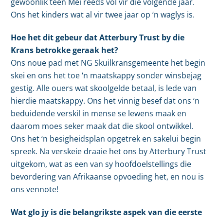
gewoonlik teen Mei reeds vol vir die volgende jaar.
Ons het kinders wat al vir twee jaar op ‘n waglys is.
Hoe het dit gebeur dat Atterbury Trust by die
Krans betrokke geraak het?
Ons noue pad met NG Skuilkransgemeente het begin
skei en ons het toe ‘n maatskappy sonder winsbejag
gestig. Alle ouers wat skoolgelde betaal, is lede van
hierdie maatskappy. Ons het vinnig besef dat ons ‘n
beduidende verskil in mense se lewens maak en
daarom moes seker maak dat die skool ontwikkel.
Ons het ‘n besigheidsplan opgetrek en sakelui begin
spreek. Na verskeie draaie het ons by Atterbury Trust
uitgekom, wat as een van sy hoofdoelstellings die
bevordering van Afrikaanse opvoeding het, en nou is
ons vennote!
Wat glo jy is die belangrikste aspek van die eerste