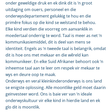
onder geweldige druk en ek dink dit is ‘n groot
uitdaging om ouers, personeel en die
onderwysdepartement gelukkig te hou en die
primêre fokus op die kind se welstand te behou.
Elke kind verdien die voorreg om aanvanklik in
moedertaal onderrig te word. Taal is meer as net ‘n
kommunikasiemiddel, dit is deel van mens se
identiteit. Engels as ‘n tweede taal is belangrik, omdat
dit is hoe ons met mekaar en die wêreld kan
kommunikeer. En elke Suid Afrikaner behoort ook ‘n
inheemse taal aan te leer om respek vir mekaar te
wys en deure oop te maak.
Onderwys en veral kleinkinderonderwys is ons land
se enigste oplossing. Alle moontlike geld moet daarin
geïnvesteer word. Ons is baie ver van ‘n ideale
onderwyskultuur vir elke kind in hierdie land en ek
glo dit is moontlik.