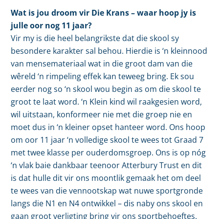
Wat is jou droom vir Die Krans – waar hoop jy is
julle oor nog 11 jaar?
Vir my is die heel belangrikste dat die skool sy
besondere karakter sal behou. Hierdie is ‘n kleinnood
van mensemateriaal wat in die groot dam van die
wêreld ‘n rimpeling effek kan teweeg bring. Ek sou
eerder nog so ‘n skool wou begin as om die skool te
groot te laat word. ‘n Klein kind wil raakgesien word,
wil uitstaan, konformeer nie met die groep nie en
moet dus in ‘n kleiner opset hanteer word. Ons hoop
om oor 11 jaar ‘n volledige skool te wees tot Graad 7
met twee klasse per ouderdomsgroep. Ons is op nóg
‘n vlak baie dankbaar teenoor Atterbury Trust en dit
is dat hulle dit vir ons moontlik gemaak het om deel
te wees van die vennootskap wat nuwe sportgronde
langs die N1 en N4 ontwikkel – dis naby ons skool en
gaan groot verligting bring vir ons sportbehoeftes.