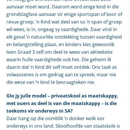
aanvaar moet word. Daarom word enige kind in die
grondslagfase aanvaar vir enige sportspan of koor of
revue-groep. ‘n Kind wat deel van so ‘n span of groep
wil wees, is in, ongeag sy vaardighede. Daar vind in
elk geval ‘n natuurlike ontdekking tussen vaardigheid
en belangstelling plaas, en kinders kies gewoonlik
teen Graad 3 self om deel te wees van aktiwiteite
waarin hulle vaardighede ook het. Die geheim lê
daarin dat ‘n kind dit self moet ontdek. Ons taak as
volwassenes is om gedrag aan te spreek, maar nie
die wese van ‘n kind te bevraagteken nie.
Glo jy julle model – privaatskool as maatskappy,
met ouers as deel is van die maatskappy – is die
toekoms vir onderwys in SA?
Daar hang op die oomblik ‘n donker wolk oor
onderwys in ons land. Skoolhoofde van staatskole is