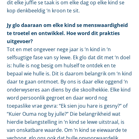
dit elke juffie se taak is om elke dag op elke kind se
kop denkbeeldig ‘n kroon te sit.
Jy glo daaraan om elke kind se menswaardigheid
te troetel en ontwikkel. Hoe word dit prakties
uitgevoer?
Tot en met ongeveer nege jaar is ‘n kind in ‘n
selfsugtige fase van sy lewe. Ek glo dat dit met ‘n doel
is: hulle is nog besig om hulself te ontdek en te
bepaal wie hulle is. Dit is daarom belangrik om ‘n kind
daar te gaan ontmoet. By ons is daar elke oggend ‘n
onderwyseres aan diens by die skoolhekkie. Elke kind
word persoonlik gegroet en daar word nog
toepaslike vrae gevra: “Ek sien jou hare is gesny?” of
“Kuier Ouma nog by julle?” Die belangrikheid wat
hierdie belangstelling in ‘n kind se lewe uitstraal, is
van onskatbare waarde. Om ‘n kind se eiewaarde te
verhoog, glo ons ook dat hulle onvoorwaardelik