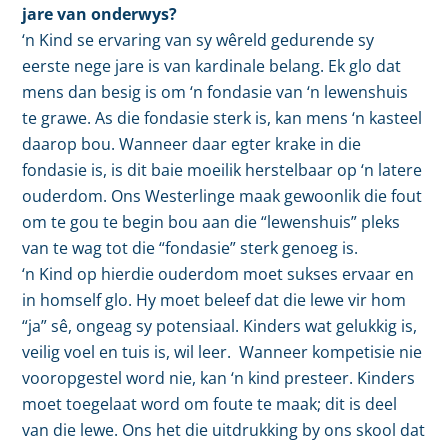
jare van onderwys?
‘n Kind se ervaring van sy wêreld gedurende sy
eerste nege jare is van kardinale belang. Ek glo dat
mens dan besig is om ‘n fondasie van ‘n lewenshuis
te grawe. As die fondasie sterk is, kan mens ‘n kasteel
daarop bou. Wanneer daar egter krake in die
fondasie is, is dit baie moeilik herstelbaar op ‘n latere
ouderdom. Ons Westerlinge maak gewoonlik die fout
om te gou te begin bou aan die “lewenshuis” pleks
van te wag tot die “fondasie” sterk genoeg is.
‘n Kind op hierdie ouderdom moet sukses ervaar en
in homself glo. Hy moet beleef dat die lewe vir hom
“ja” sê, ongeag sy potensiaal. Kinders wat gelukkig is,
veilig voel en tuis is, wil leer. Wanneer kompetisie nie
vooropgestel word nie, kan ‘n kind presteer. Kinders
moet toegelaat word om foute te maak; dit is deel
van die lewe. Ons het die uitdrukking by ons skool dat