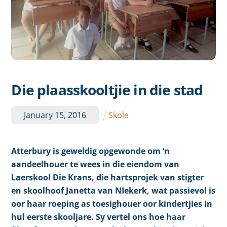
Die plaasskooltjie in die stad
January
15
,
2016
Skole
Atterbury is geweldig opgewonde om ‘n
aandeelhouer te wees in die eiendom van
Laerskool Die Krans, die hartsprojek van stigter
en skoolhoof Janetta van NIekerk, wat passievol is
oor haar roeping as toesighouer oor kindertjies in
hul eerste skooljare. Sy vertel ons hoe haar