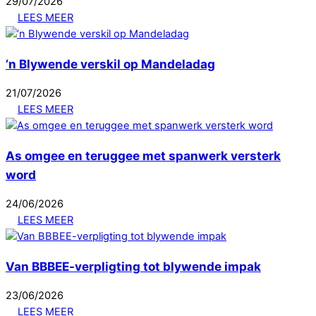
29
/
07
/
2026
LEES MEER
’n Blywende verskil op Mandeladag
21
/
07
/
2026
LEES MEER
As omgee en teruggee met spanwerk versterk
word
24
/
06
/
2026
LEES MEER
Van BBBEE-verpligting tot blywende impak
23
/
06
/
2026
LEES MEER