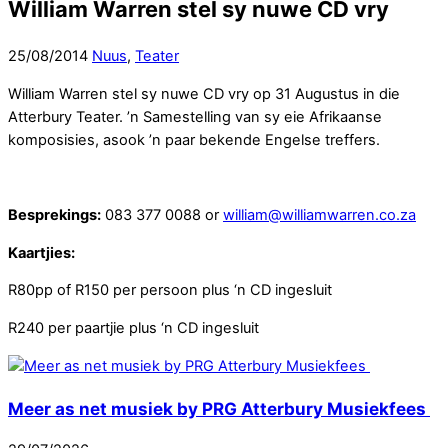
William Warren stel sy nuwe CD vry
25
/
08
/
2014
Nuus
,
Teater
William Warren stel sy nuwe CD vry op 31 Augustus in die
Atterbury Teater. ’n Samestelling van sy eie Afrikaanse
komposisies, asook ’n paar bekende Engelse treffers.
Besprekings:
083 377 0088 or
william@williamwarren.co.za
Kaartjies:
R80pp of R150 per persoon plus ‘n CD ingesluit
R240 per paartjie plus ‘n CD ingesluit
Meer as net musiek by PRG Atterbury Musiekfees