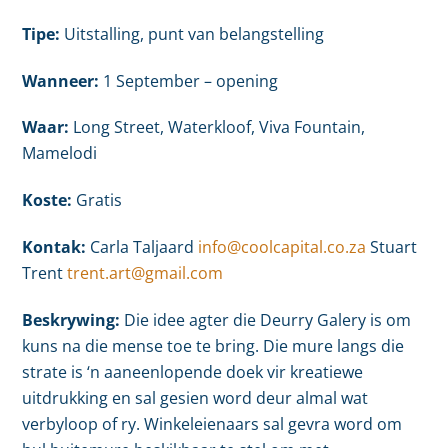
Tipe:
Uitstalling, punt van belangstelling
Wanneer:
1 September – opening
Waar:
Long Street, Waterkloof, Viva Fountain,
Mamelodi
Koste:
Gratis
Kontak:
Carla Taljaard
info@coolcapital.co.za
Stuart
Trent
trent.art@gmail.com
Beskrywing:
Die idee agter die Deurry Galery is om
kuns na die mense toe te bring. Die mure langs die
strate is ‘n aaneenlopende doek vir kreatiewe
uitdrukking en sal gesien word deur almal wat
verbyloop of ry. Winkeleienaars sal gevra word om