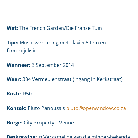
Wat:
The French Garden/Die Franse Tuin
Tipe:
Musiekvertoning met clavier/stem en
filmprojeksie
Wanneer:
3 September 2014
Waar:
384 Vermeulenstraat (ingang in Kerkstraat)
Koste
: R50
Kontak:
Pluto Panoussis
pluto@openwindow.co.za
Borge:
City Property – Venue
Beskrywing:
‘n Versameling van die minder-bekende