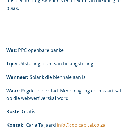
ons beeldhou-geskiedenis en toekoms in die kollig te
plaas.
Wat:
PPC openbare banke
Tipe:
Uitstalling, punt van belangstelling
Wanneer:
Solank die biennale aan is
Waar:
Regdeur die stad. Meer inligting en ‘n kaart sal
op die webwerf verskaf word
Koste:
Gratis
Kontak:
Carla Taljaard
info@coolcapital.co.za