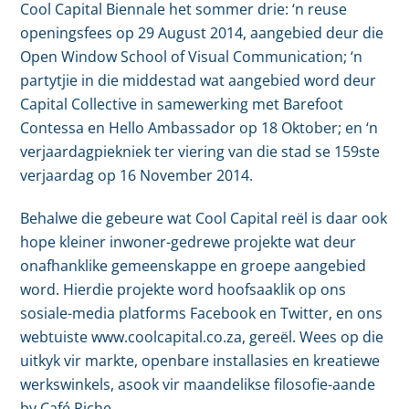
Cool Capital Biennale het sommer drie: ‘n reuse
openingsfees op 29 August 2014, aangebied deur die
Open Window School of Visual Communication; ‘n
partytjie in die middestad wat aangebied word deur
Capital Collective in samewerking met Barefoot
Contessa en Hello Ambassador op 18 Oktober; en ‘n
verjaardagpiekniek ter viering van die stad se 159ste
verjaardag op 16 November 2014.
Behalwe die gebeure wat Cool Capital reël is daar ook
hope kleiner inwoner-gedrewe projekte wat deur
onafhanklike gemeenskappe en groepe aangebied
word. Hierdie projekte word hoofsaaklik op ons
sosiale-media platforms Facebook en Twitter, en ons
webtuiste www.coolcapital.co.za, gereël. Wees op die
uitkyk vir markte, openbare installasies en kreatiewe
werkswinkels, asook vir maandelikse filosofie-aande
by Café Riche.