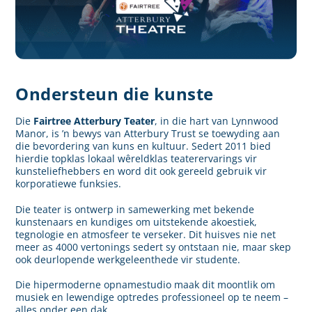
Ondersteun die kunste
Die
Fairtree Atterbury Teater
, in die hart van Lynnwood
Manor, is ’n bewys van Atterbury Trust se toewyding aan
die bevordering van kuns en kultuur. Sedert 2011 bied
hierdie topklas lokaal wêreldklas teaterervarings vir
kunsteliefhebbers en word dit ook gereeld gebruik vir
korporatiewe funksies.
Die teater is ontwerp in samewerking met bekende
kunstenaars en kundiges om uitstekende akoestiek,
tegnologie en atmosfeer te verseker. Dit huisves nie net
meer as 4000 vertonings sedert sy ontstaan nie, maar skep
ook deurlopende werkgeleenthede vir studente.
Die hipermoderne opnamestudio maak dit moontlik om
musiek en lewendige optredes professioneel op te neem –
alles onder een dak.