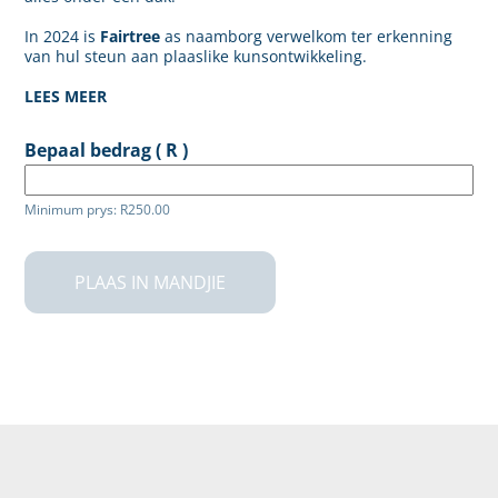
In 2024 is
Fairtree
as naamborg verwelkom ter erkenning
van hul steun aan plaaslike kunsontwikkeling.
LEES MEER
Bepaal bedrag
( R )
Minimum prys:
R
250.00
PLAAS IN MANDJIE