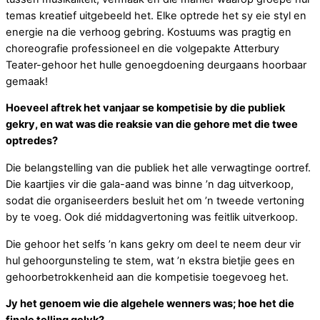
temas kreatief uitgebeeld het. Elke optrede het sy eie styl en
energie na die verhoog gebring. Kostuums was pragtig en
choreografie professioneel en die volgepakte Atterbury
Teater-gehoor het hulle genoegdoening deurgaans hoorbaar
gemaak!
Hoeveel aftrek het vanjaar se kompetisie by die publiek
gekry, en wat was die reaksie van die gehore met die twee
optredes?
Die belangstelling van die publiek het alle verwagtinge oortref.
Die kaartjies vir die gala-aand was binne ’n dag uitverkoop,
sodat die organiseerders besluit het om ’n tweede vertoning
by te voeg. Ook dié middagvertoning was feitlik uitverkoop.
Die gehoor het selfs ’n kans gekry om deel te neem deur vir
hul gehoorgunsteling te stem, wat ’n ekstra bietjie gees en
gehoorbetrokkenheid aan die kompetisie toegevoeg het.
Jy het genoem wie die algehele wenners was; hoe het die