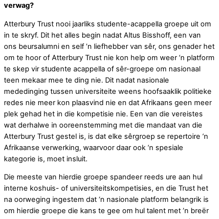
verwag?
Atterbury Trust nooi jaarliks studente-acappella groepe uit om
in te skryf. Dit het alles begin nadat Altus Bisshoff, een van
ons beursalumni en self ’n liefhebber van sêr, ons genader het
om te hoor of Atterbury Trust nie kon help om weer ‘n platform
te skep vir studente acappella of sêr-groepe om nasionaal
teen mekaar mee te ding nie. Dit nadat nasionale
mededinging tussen universiteite weens hoofsaaklik politieke
redes nie meer kon plaasvind nie en dat Afrikaans geen meer
plek gehad het in die kompetisie nie. Een van die vereistes
wat derhalwe in ooreenstemming met die mandaat van die
Atterbury Trust gestel is, is dat elke sêrgroep se repertoire ‘n
Afrikaanse verwerking, waarvoor daar ook ‘n spesiale
kategorie is, moet insluit.
Die meeste van hierdie groepe spandeer reeds ure aan hul
interne koshuis- of universiteitskompetisies, en die Trust het
na oorweging ingestem dat ‘n nasionale platform belangrik is
om hierdie groepe die kans te gee om hul talent met ’n breër