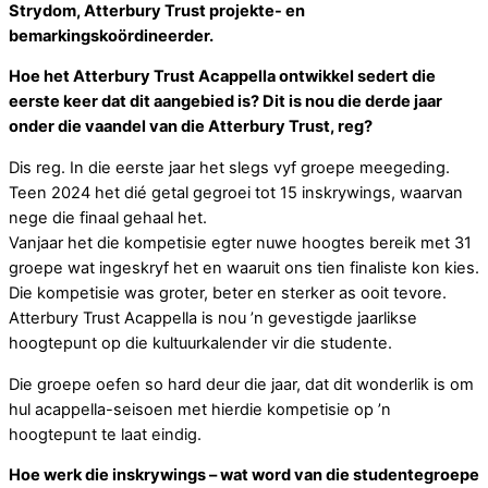
Strydom, Atterbury Trust projekte- en
bemarkingskoördineerder.
Hoe het Atterbury Trust Acappella ontwikkel sedert die
eerste keer dat dit aangebied is? Dit is nou die derde jaar
onder die vaandel van die Atterbury Trust, reg?
Dis reg. In die eerste jaar het slegs vyf groepe meegeding.
Teen 2024 het dié getal gegroei tot 15 inskrywings, waarvan
nege die finaal gehaal het.
Vanjaar het die kompetisie egter nuwe hoogtes bereik met 31
groepe wat ingeskryf het en waaruit ons tien finaliste kon kies.
Die kompetisie was groter, beter en sterker as ooit tevore.
Atterbury Trust Acappella is nou ’n gevestigde jaarlikse
hoogtepunt op die kultuurkalender vir die studente.
Die groepe oefen so hard deur die jaar, dat dit wonderlik is om
hul acappella-seisoen met hierdie kompetisie op ’n
hoogtepunt te laat eindig.
Hoe werk die inskrywings – wat word van die studentegroepe