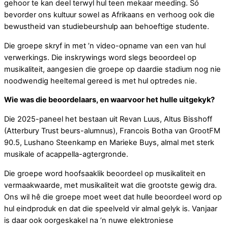
gehoor te kan deel terwyl hul teen mekaar meeding. Só
bevorder ons kultuur sowel as Afrikaans en verhoog ook die
bewustheid van studiebeurshulp aan behoeftige studente.
Die groepe skryf in met ’n video-opname van een van hul
verwerkings. Die inskrywings word slegs beoordeel op
musikaliteit, aangesien die groepe op daardie stadium nog nie
noodwendig heeltemal gereed is met hul optredes nie.
Wie was die beoordelaars, en waarvoor het hulle uitgekyk?
Die 2025-paneel het bestaan uit Revan Luus, Altus Bisshoff
(Atterbury Trust beurs-alumnus), Francois Botha van GrootFM
90.5, Lushano Steenkamp en Marieke Buys, almal met sterk
musikale of acappella-agtergronde.
Die groepe word hoofsaaklik beoordeel op musikaliteit en
vermaakwaarde, met musikaliteit wat die grootste gewig dra.
Ons wil hê die groepe moet weet dat hulle beoordeel word op
hul eindproduk en dat die speelveld vir almal gelyk is. Vanjaar
is daar ook oorgeskakel na ’n nuwe elektroniese