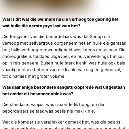
Wat is dit wat die wenners na die verhoog toe gebring het
wat hulle die eerste prys laat wen het?
Die terugvoer van die beoordelaars was dat Sonop die
verhoog met selfvertroue oorgeneem het en hulle eie gemaak
het; hulle verhoogteenwoordigheid was intens en tasbaar. Die
choreografie is foutloos uitgevoer, en hul verwerkings het jou
op ’n reis geneem. Buiten hulle sterk klank, was hulle ook baie
vaardig met die beheer van die klank, van sag en gevoelvol,
tot dinamies met groter volume.
Was daar enige besondere sangstuk/optrede wat uitgestaan
het omdat dit besonder uniek was?
Die standaard vanjaar was uitsonderlik hoog, en die
beoordelaars se taak was beslis nie maklik nie.
Wat die kompetisie veral lekker gemaak het, was die balans
tussen musikaliteit, vermaak en die manier waarop groepe hul