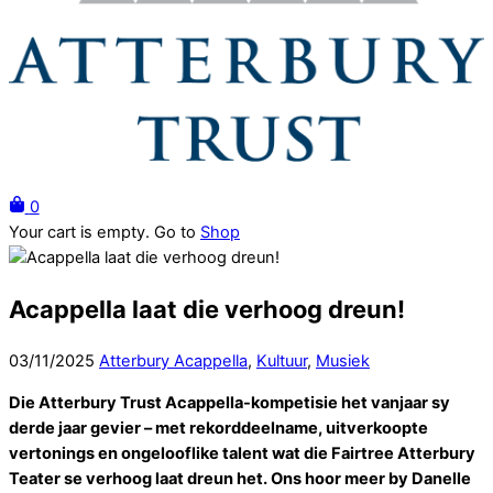
Menu
0
Close
Your cart is empty. Go to
Shop
Cart
Acappella laat die verhoog dreun!
03
/
11
/
2025
Atterbury Acappella
,
Kultuur
,
Musiek
Die Atterbury Trust Acappella-kompetisie het vanjaar sy
derde jaar gevier – met rekorddeelname, uitverkoopte
vertonings en ongelooflike talent wat die Fairtree Atterbury
Teater se verhoog laat dreun het. Ons hoor meer by Danelle