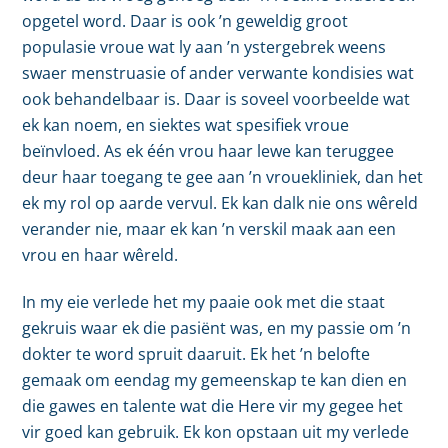
opgetel word. Daar is ook ’n geweldig groot
populasie vroue wat ly aan ’n ystergebrek weens
swaer menstruasie of ander verwante kondisies wat
ook behandelbaar is. Daar is soveel voorbeelde wat
ek kan noem, en siektes wat spesifiek vroue
beïnvloed. As ek één vrou haar lewe kan teruggee
deur haar toegang te gee aan ’n vrouekliniek, dan het
ek my rol op aarde vervul. Ek kan dalk nie ons wêreld
verander nie, maar ek kan ’n verskil maak aan een
vrou en haar wêreld.
In my eie verlede het my paaie ook met die staat
gekruis waar ek die pasiënt was, en my passie om ’n
dokter te word spruit daaruit. Ek het ’n belofte
gemaak om eendag my gemeenskap te kan dien en
die gawes en talente wat die Here vir my gegee het
vir goed kan gebruik. Ek kon opstaan uit my verlede