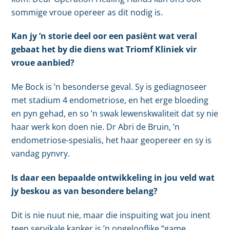
sommige vroue opereer as dit nodig is.
Kan jy ’n storie deel oor een pasiënt wat veral
gebaat het by die diens wat Triomf Kliniek vir
vroue aanbied?
Me Bock is ’n besonderse geval. Sy is gediagnoseer
met stadium 4 endometriose, en het erge bloeding
en pyn gehad, en so ’n swak lewenskwaliteit dat sy nie
haar werk kon doen nie. Dr Abri de Bruin, ’n
endometriose-spesialis, het haar geopereer en sy is
vandag pynvry.
Is daar een bepaalde ontwikkeling in jou veld wat
jy beskou as van besondere belang?
Dit is nie nuut nie, maar die inspuiting wat jou inent
teen servikale kanker is ’n ongelooflike “game