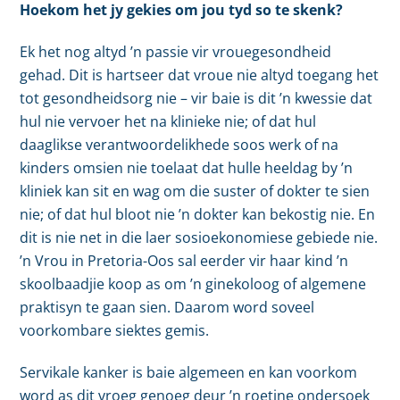
Hoekom het jy gekies om jou tyd so te skenk?
Ek het nog altyd ’n passie vir vrouegesondheid
gehad. Dit is hartseer dat vroue nie altyd toegang het
tot gesondheidsorg nie – vir baie is dit ’n kwessie dat
hul nie vervoer het na klinieke nie; of dat hul
daaglikse verantwoordelikhede soos werk of na
kinders omsien nie toelaat dat hulle heeldag by ’n
kliniek kan sit en wag om die suster of dokter te sien
nie; of dat hul bloot nie ’n dokter kan bekostig nie. En
dit is nie net in die laer sosioekonomiese gebiede nie.
’n Vrou in Pretoria-Oos sal eerder vir haar kind ’n
skoolbaadjie koop as om ’n ginekoloog of algemene
praktisyn te gaan sien. Daarom word soveel
voorkombare siektes gemis.
Servikale kanker is baie algemeen en kan voorkom
word as dit vroeg genoeg deur ’n roetine ondersoek