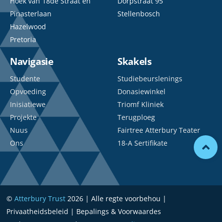
Hoek van 18de Straat en
Dorpstraat 95
Pinasterlaan
Stellenbosch
Hazelwood
Pretoria
Navigasie
Skakels
Studente
Studiebeurslenings
Opvoeding
Donasiewinkel
Inisiatiewe
Triomf Kliniek
Projekte
Terugploeg
Nuus
Fairtree Atterbury Teater
Ons
18-A Sertifikate
©
Atterbury Trust
2026 | Alle regte voorbehou |
Privaatheidsbeleid | Bepalings & Voorwaardes