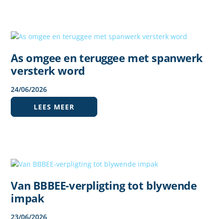
As omgee en teruggee met spanwerk
versterk word
24
/
06
/
2026
LEES MEER
Van BBBEE-verpligting tot blywende
impak
23
/
06
/
2026