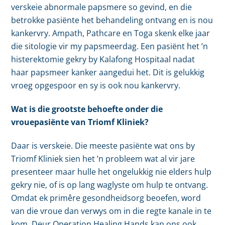
verskeie abnormale papsmere so gevind, en die
betrokke pasiënte het behandeling ontvang en is nou
kankervry. Ampath, Pathcare en Toga skenk elke jaar
die sitologie vir my papsmeerdag. Een pasiënt het ’n
histerektomie gekry by Kalafong Hospitaal nadat
haar papsmeer kanker aangedui het. Dit is gelukkig
vroeg opgespoor en sy is ook nou kankervry.
Wat is die grootste behoefte onder die
vrouepasiënte van Triomf Kliniek?
Daar is verskeie. Die meeste pasiënte wat ons by
Triomf Kliniek sien het ’n probleem wat al vir jare
presenteer maar hulle het ongelukkig nie elders hulp
gekry nie, of is op lang waglyste om hulp te ontvang.
Omdat ek primêre gesondheidsorg beoefen, word
van die vroue dan verwys om in die regte kanale in te
kom. Deur Operation Healing Hands kan ons ook