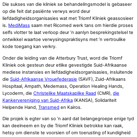
Die sukses van die kliniek se behandelingsmodel is gebaseer
op die feit dat pasiënte verwys word deur
liefdadigheidsorganisasies wat met Triomf Kliniek geassosieer
is.
MediMass
saam met Ricomed werk tans om hierdie proses
selfs vlotter te laat verloop deur ’n aanlyn besprekingstelsel te
ontwikkel waartoe verwysingspraktisyns met ’n vertroulike
kode toegang kan verkry.
Onder die leiding van die Atterbury Trust, word die Triomf
Kliniek ook gesteun deur etlike gevestigde Suid-Afrikaanse
mediese instansies en liefdadigheidsorganisasies, insluitende
die
Suid-Afrikaanse Vrouefederasie
(SAVF), Zuid-Afrikaans
Hospitaal, Ampath, Medemass, Operation Healing Hands,
Lycoderm, die
Christelike Maatskaplike Raad
(CMR),
die
Kankervereniging van Suid-Afrika
(KANSA), Solidariteit
Helpende Hand,
Transmed
en Kairos.
Die projek is egter van so ’n aard dat belangegroepe enige tyd
kan deelneem en by die Triomf Kliniek betrokke kan raak,
hetsy om dienste te voorsien of om toerusting of kundigheid