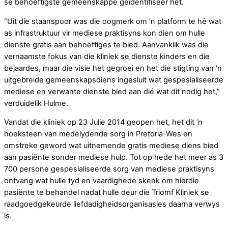
se behoeftigste gemeenskappe geïdentifiseer het.
“Uit die staanspoor was die oogmerk om ’n platform te hê wat
as infrastruktuur vir mediese praktisyns kon dien om hulle
dienste gratis aan behoeftiges te bied. Aanvanklik was die
vernaamste fokus van die kliniek se dienste kinders en die
bejaardes, maar die visie het gegroei en het die stigting van ’n
uitgebreide gemeenskapsdiens ingesluit wat gespesialiseerde
mediese en verwante dienste bied aan dié wat dit nodig het,”
verduidelik Hulme.
Vandat die kliniek op 23 Julie 2014 geopen het, het dit ’n
hoeksteen van medelydende sorg in Pretoria-Wes en
omstreke geword wat uitnemende gratis mediese diens bied
aan pasiënte sonder mediese hulp. Tot op hede het meer as 3
700 persone gespesialiseerde sorg van mediese praktisyns
ontvang wat hulle tyd en vaardighede skenk om hierdie
pasiënte te behandel nadat hulle deur die Triomf Kliniek se
raadgoedgekeurde liefdadigheidsorganisasies daarna verwys
is.