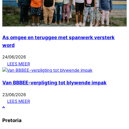
As omgee en teruggee met spanwerk versterk
word
24
/
06
/
2026
LEES MEER
Van BBBEE-verpligting tot blywende impak
23
/
06
/
2026
LEES MEER
Pretoria