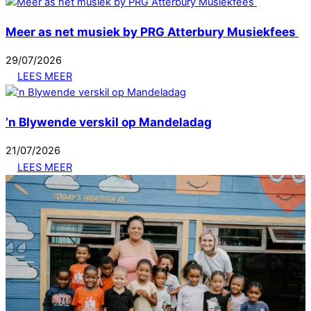
Meer as net musiek by PRG Atterbury Musiekfees
29
/
07
/
2026
LEES MEER
’n Blywende verskil op Mandeladag
21
/
07
/
2026
LEES MEER