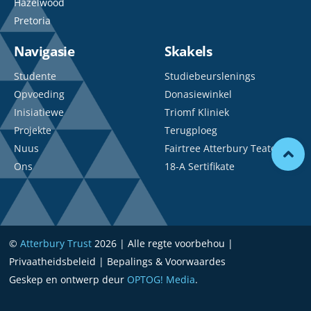
Hazelwood
Pretoria
Navigasie
Skakels
Studente
Studiebeurslenings
Opvoeding
Donasiewinkel
Inisiatiewe
Triomf Kliniek
Projekte
Terugploeg
Nuus
Fairtree Atterbury Teater
Ons
18-A Sertifikate
©
Atterbury Trust
2026 | Alle regte voorbehou |
Privaatheidsbeleid | Bepalings & Voorwaardes
Geskep en ontwerp deur
OPTOG! Media
.