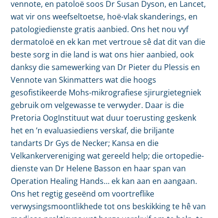
vennote, en patoloë soos Dr Susan Dyson, en Lancet,
wat vir ons weefseltoetse, hoë-vlak skanderings, en
patologiedienste gratis aanbied. Ons het nou vyf
dermatoloë en ek kan met vertroue sê dat dit van die
beste sorg in die land is wat ons hier aanbied, ook
danksy die samewerking van Dr Pieter du Plessis en
Vennote van Skinmatters wat die hoogs
gesofistikeerde Mohs-mikrografiese sjirurgietegniek
gebruik om velgewasse te verwyder. Daar is die
Pretoria OogInstituut wat duur toerusting geskenk
het en ’n evaluasiediens verskaf, die briljante
tandarts Dr Gys de Necker; Kansa en die
Velkankervereniging wat gereeld help; die ortopedie-
dienste van Dr Helene Basson en haar span van
Operation Healing Hands… ek kan aan en aangaan.
Ons het regtig geseënd om voortreflike
verwysingsmoontlikhede tot ons beskikking te hê van