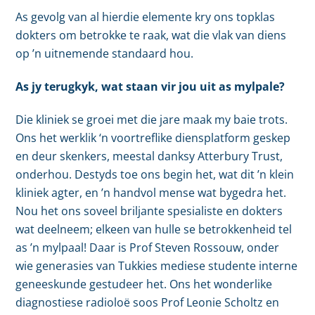
As gevolg van al hierdie elemente kry ons topklas
dokters om betrokke te raak, wat die vlak van diens
op ’n uitnemende standaard hou.
As jy terugkyk, wat staan vir jou uit as mylpale?
Die kliniek se groei met die jare maak my baie trots.
Ons het werklik ‘n voortreflike diensplatform geskep
en deur skenkers, meestal danksy Atterbury Trust,
onderhou. Destyds toe ons begin het, wat dit ’n klein
kliniek agter, en ’n handvol mense wat bygedra het.
Nou het ons soveel briljante spesialiste en dokters
wat deelneem; elkeen van hulle se betrokkenheid tel
as ’n mylpaal! Daar is Prof Steven Rossouw, onder
wie generasies van Tukkies mediese studente interne
geneeskunde gestudeer het. Ons het wonderlike
diagnostiese radioloë soos Prof Leonie Scholtz en