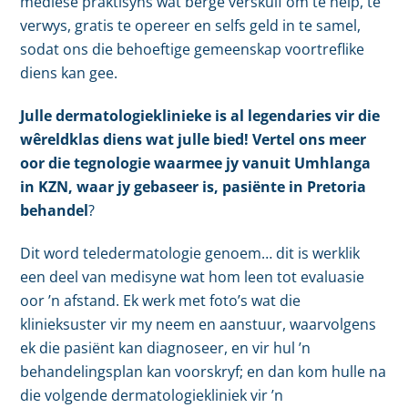
mediese praktisyns wat berge verskuif om te help, te
verwys, gratis te opereer en selfs geld in te samel,
sodat ons die behoeftige gemeenskap voortreflike
diens kan gee.
Julle dermatologieklinieke is al legendaries vir die
wêreldklas diens wat julle bied! Vertel ons meer
oor die tegnologie waarmee jy vanuit Umhlanga
in KZN, waar jy gebaseer is, pasiënte in Pretoria
behandel
?
Dit word teledermatologie genoem… dit is werklik
een deel van medisyne wat hom leen tot evaluasie
oor ’n afstand. Ek werk met foto’s wat die
klinieksuster vir my neem en aanstuur, waarvolgens
ek die pasiënt kan diagnoseer, en vir hul ’n
behandelingsplan kan voorskryf; en dan kom hulle na
die volgende dermatologiekliniek vir ’n