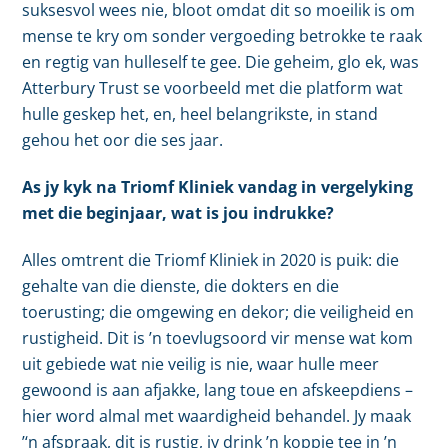
suksesvol wees nie, bloot omdat dit so moeilik is om
mense te kry om sonder vergoeding betrokke te raak
en regtig van hulleself te gee. Die geheim, glo ek, was
Atterbury Trust se voorbeeld met die platform wat
hulle geskep het, en, heel belangrikste, in stand
gehou het oor die ses jaar.
As jy kyk na Triomf Kliniek vandag in vergelyking
met die beginjaar, wat is jou indrukke?
Alles omtrent die Triomf Kliniek in 2020 is puik: die
gehalte van die dienste, die dokters en die
toerusting; die omgewing en dekor; die veiligheid en
rustigheid. Dit is ’n toevlugsoord vir mense wat kom
uit gebiede wat nie veilig is nie, waar hulle meer
gewoond is aan afjakke, lang toue en afskeepdiens –
hier word almal met waardigheid behandel. Jy maak
’‘n afspraak, dit is rustig, jy drink ’n koppie tee in ’n