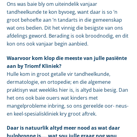
Ons was baie bly om uiteindelik vanjaar
tandheelkunde te kon byvoeg, want daar is so ’n
groot behoefte aan ’n tandarts in die gemeenskap
wat ons bedien. Dit het vinnig die besigste van ons
afdelings geword. Berading is ook broodnodig, en dit
kon ons ook vanjaar begin aanbied.
Waarvoor kom klop die meeste van julle pasiënte
aan by Triomf Kliniek?
Hulle kom in groot getalle vir tandheelkunde,
dermatologie, en ortopedie; en die algemene
praktisyn wat weekliks hier is, is altyd baie besig. Dan
het ons ook baie ouers wat kinders met
mangelprobleme inbring, so ons gereelde oor- neus-
en keel-spesialiskliniek kry groot aftrek.
Daar is natuurlik altyd meer nood as wat daar
hulpbronne is…. wat sou julle graag nog wou