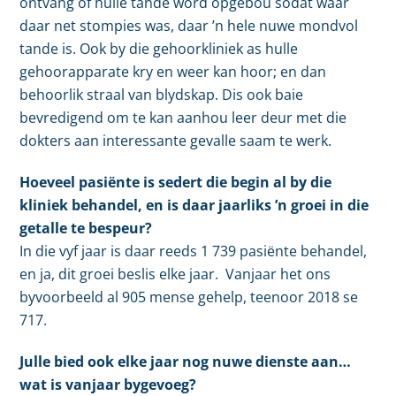
ontvang of hulle tande word opgebou sodat waar
daar net stompies was, daar ’n hele nuwe mondvol
tande is. Ook by die gehoorkliniek as hulle
gehoorapparate kry en weer kan hoor; en dan
behoorlik straal van blydskap. Dis ook baie
bevredigend om te kan aanhou leer deur met die
dokters aan interessante gevalle saam te werk.
Hoeveel pasiënte is sedert die begin al by die
kliniek behandel, en is daar jaarliks ’n groei in die
getalle te bespeur?
In die vyf jaar is daar reeds 1 739 pasiënte behandel,
en ja, dit groei beslis elke jaar. Vanjaar het ons
byvoorbeeld al 905 mense gehelp, teenoor 2018 se
717.
Julle bied ook elke jaar nog nuwe dienste aan…
wat is vanjaar bygevoeg?