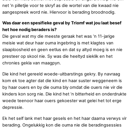
net ’n pilletjie voor te skryf as die wortel van die kwaad nie
aangespreek word nie. Hiervoor is berading broodnodig.
Was daar een spesifieke geval by Triomf wat jou laat besef
het hoe nodig beraders is?
Die geval wat my die meeste geraak het was ’n 11-jarige
meisie wat deur haar ouma ingebring is met klagtes van
slaaploosheid en geen eetlus en dat sy altyd moeg is en nie
presteer op skool nie. Sy was die heeltyd sieklik en het
chronies gekla van maagpyn.
Die kind het gereeld woede-uitbarstings gekry. By navraag
kom ek toe agter dat die kind en haar suster weggeneem is
by haar ouers en by die ouma bly omdat die ouers nie vir die
kinders kon sorg nie. Die kind het ’n bitterheid en onderdrukte
woede teenoor haar ouers gekoester wat gelei het tot erge
depressie.
Ek het self lank met haar gesels en het haar daarna verwys vir
berading. Ongelukkig kon die ouma nie die beradingsessies