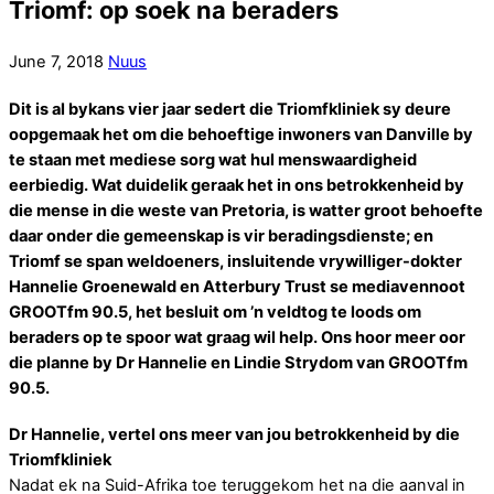
Triomf: op soek na beraders
June
7
,
2018
Nuus
Dit is al bykans vier jaar sedert die Triomfkliniek sy deure
oopgemaak het om die behoeftige inwoners van Danville by
te staan met mediese sorg wat hul menswaardigheid
eerbiedig. Wat duidelik geraak het in ons betrokkenheid by
die mense in die weste van Pretoria, is watter groot behoefte
daar onder die gemeenskap is vir beradingsdienste; en
Triomf se span weldoeners, insluitende vrywilliger-dokter
Hannelie Groenewald en Atterbury Trust se mediavennoot
GROOTfm 90.5, het besluit om ’n veldtog te loods om
beraders op te spoor wat graag wil help. Ons hoor meer oor
die planne by Dr Hannelie en Lindie Strydom van GROOTfm
90.5.
Dr Hannelie, vertel ons meer van jou betrokkenheid by die
Triomfkliniek
Nadat ek na Suid-Afrika toe teruggekom het na die aanval in