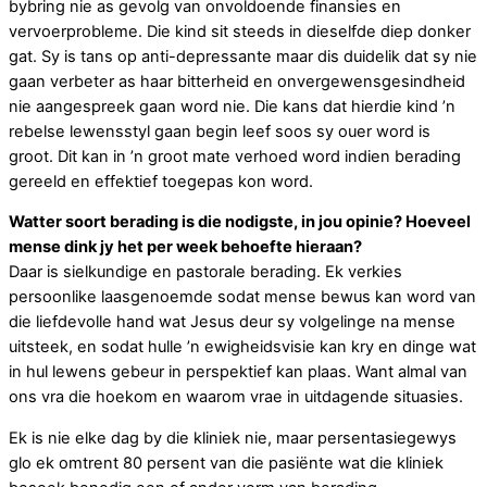
bybring nie as gevolg van onvoldoende finansies en
vervoerprobleme. Die kind sit steeds in dieselfde diep donker
gat. Sy is tans op anti-depressante maar dis duidelik dat sy nie
gaan verbeter as haar bitterheid en onvergewensgesindheid
nie aangespreek gaan word nie. Die kans dat hierdie kind ’n
rebelse lewensstyl gaan begin leef soos sy ouer word is
groot. Dit kan in ’n groot mate verhoed word indien berading
gereeld en effektief toegepas kon word.
Watter soort berading is die nodigste, in jou opinie? Hoeveel
mense dink jy het per week behoefte hieraan?
Daar is sielkundige en pastorale berading. Ek verkies
persoonlike laasgenoemde sodat mense bewus kan word van
die liefdevolle hand wat Jesus deur sy volgelinge na mense
uitsteek, en sodat hulle ’n ewigheidsvisie kan kry en dinge wat
in hul lewens gebeur in perspektief kan plaas. Want almal van
ons vra die hoekom en waarom vrae in uitdagende situasies.
Ek is nie elke dag by die kliniek nie, maar persentasiegewys
glo ek omtrent 80 persent van die pasiënte wat die kliniek