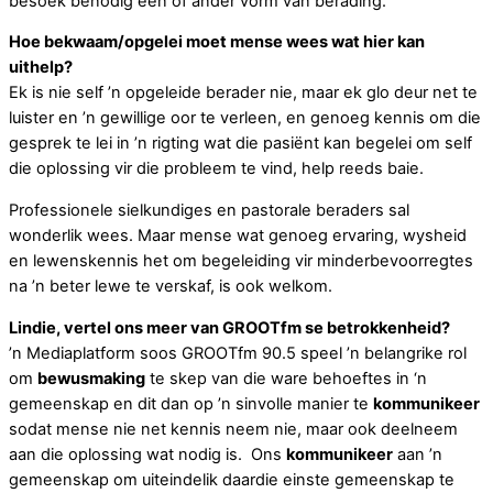
besoek benodig een of ander vorm van berading.
Hoe bekwaam/opgelei moet mense wees wat hier kan
uithelp?
Ek is nie self ’n opgeleide berader nie, maar ek glo deur net te
luister en ’n gewillige oor te verleen, en genoeg kennis om die
gesprek te lei in ’n rigting wat die pasiënt kan begelei om self
die oplossing vir die probleem te vind, help reeds baie.
Professionele sielkundiges en pastorale beraders sal
wonderlik wees. Maar mense wat genoeg ervaring, wysheid
en lewenskennis het om begeleiding vir minderbevoorregtes
na ’n beter lewe te verskaf, is ook welkom.
Lindie, vertel ons meer van GROOTfm se betrokkenheid?
’n Mediaplatform soos GROOTfm 90.5 speel ’n belangrike rol
om
bewusmaking
te skep van die ware behoeftes in ‘n
gemeenskap en dit dan op ’n sinvolle manier te
kommunikeer
sodat mense nie net kennis neem nie, maar ook deelneem
aan die oplossing wat nodig is. Ons
kommunikeer
aan ’n
gemeenskap om uiteindelik daardie einste gemeenskap te