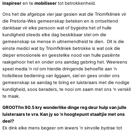
inspireer
en te
mobiliseer
tot betrokkenheid.
Ons het die afgelope vier jaar gesien wat die Triomfkliniek vir
die Pretoria-Wes gemeenskap beteken en is ontsettend
dankbaar vir elke persoon wat of bygedra het of hulle
kundigheid steeds elke dag beskikbaar stel om die
gemeenskap se mense in uitnemendheid te dien. Dit is die
einste medici wat by Triomfkliniek betrokke is wat ook die
dieper emosionele en geestelike nood van hulle pasiënte
raakgehoor het en onder ons aandag gebring het. Weereens
speel media ’n rol om hierdie dringende behoefte aan ‘n
holisitiese bediening van liggaam, siel en gees onder ons
gemeenskap se aandag te bring en luisteraars met die nodige
kundigheid, soos beraders, te nooi om saam met ons ‘n verskil
te maak.
GROOTfm 90.5 kry wonderlike dinge reg deur hulp van julle
luisteraars te vra. Kan jy so ’n hoogtepunt staaltjie met ons
deel?
Ek dink elke mens begeer om iewers ’n sinvolle bydrae tot