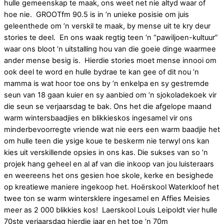
hulle gemeenskap te maak, ons weet net nie altyd waar of
hoe nie. GROOTfm 90.5 is in ’n unieke posisie om juis
geleenthede om ’n verskil te maak, by mense uit te kry deur
stories te deel. En ons waak regtig teen ‘n “pawiljoen-kultuur”
waar ons bloot ’n uitstalling hou van die goeie dinge waarmee
ander mense besig is. Hierdie stories moet mense innooi om
ook deel te word en hulle bydrae te kan gee of dit nou ’n
mamma is wat hoor toe ons by ’n enkelpa en sy gestremde
seun van 18 gaan kuier en sy aanbied om ’n sjokoladekoek vir
die seun se verjaarsdag te bak. Ons het die afgelope maand
warm wintersbaadjies en blikkieskos ingesamel vir ons
minderbevoorregte vriende wat nie eers een warm baadjie het
om hulle teen die ysige koue te beskerm nie terwyl ons kan
kies uit verskillende opsies in ons kas. Die sukses van so ’n
projek hang geheel en al af van die inkoop van jou luisteraars
en weereens het ons gesien hoe skole, kerke en besighede
op kreatiewe maniere ingekoop het. Hoërskool Waterkloof het
twee ton se warm wintersklere ingesamel en Affies Meisies
meer as 2 000 blikkies kos! Laerskool Louis Leipoldt vier hulle
70ste verjaarsdag hierdie jaar en het toe ’n 70m