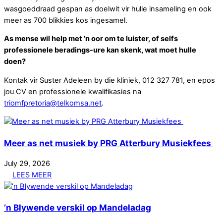
wasgoeddraad gespan as doelwit vir hulle insameling en ook
meer as 700 blikkies kos ingesamel.
As mense wil help met ’n oor om te luister, of selfs
professionele beradings-ure kan skenk, wat moet hulle
doen?
Kontak vir Suster Adeleen by die kliniek, 012 327 781, en epos
jou CV en professionele kwalifikasies na
triomfpretoria@telkomsa.net
.
Meer as net musiek by PRG Atterbury Musiekfees
July
29
,
2026
LEES MEER
’n Blywende verskil op Mandeladag