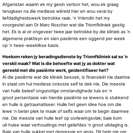
Afganistan waarin ek my gesin verloor het, wou ek graag
terugkeer na die mediese wêreld hier en wou veral by
liefdadigheidswerk betrokke raak. ’n Vriendin het my
voorgestel aan Dr Marc Roscher wat die Triomfkliniek gestig
het. Ek is al vir ongeveer twee jaar betrokke by die kliniek as ’n
algemene praktisyn en sien pasiënte een oggend per week
op ’n twee-weeklikse basis.
Hoekom reken jy beradingsdienste by Triomfkliniek sal so ’n
verskil maak? Wat is die behoefte wat jy as dokter wat
gereeld met die pasiënte werk, geidentifiseer het?
Al die pasiënte wat die kliniek besoek, is finansieël nie daartoe
in staat om hul mediese onkoste self te dek nie. Die meeste
van hulle beleef ongunstige omstandighede tuis en ’n
groot persentasie van hierdie pasiënte se lewens is stukkend
en hulle is getraumatiseer. Hulle het geen idee hoe om die
lewe ’n beter plek te maak of selfs waar om te begin daarmee
nie. Die meeste van hulle leef op oorlewingsvlak; baie kom
uit huise waar verhoudings met geliefdes ’n groot uitdaging is.
Baie van hulle sukkel met depressie en angs. Dit help nie om