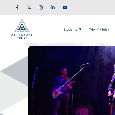
Skip
to
Studente
Triomf Kliniek
content
Studente
Triomf Kliniek