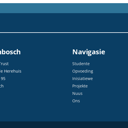
enbosch
Navigasie
Trust
Studente
de Herehuis
Opvoeding
 95
Inisiatiewe
ch
Projekte
Nuus
Ons