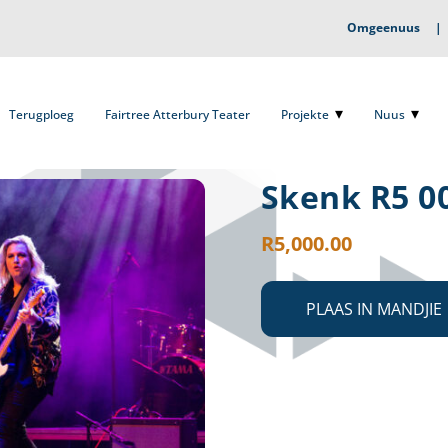
Omgeenuus
Terugploeg
Fairtree Atterbury Teater
Projekte
Nuus
O
Terugploeg
Fairtree Atterbury Teater
Projekte
Nuus
Skenk R5 0
R
5,000.00
PLAAS IN MANDJIE