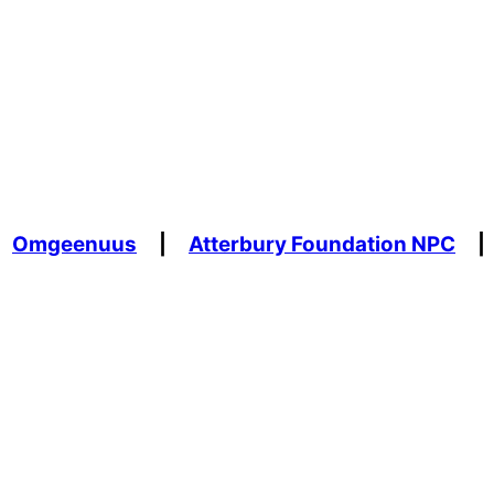
Omgeenuus
|
Atterbury Foundation NPC
|