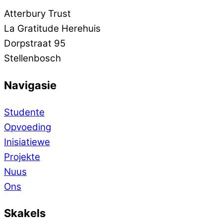
Atterbury Trust
La Gratitude Herehuis
Dorpstraat 95
Stellenbosch
Navigasie
Studente
Opvoeding
Inisiatiewe
Projekte
Nuus
Ons
Skakels