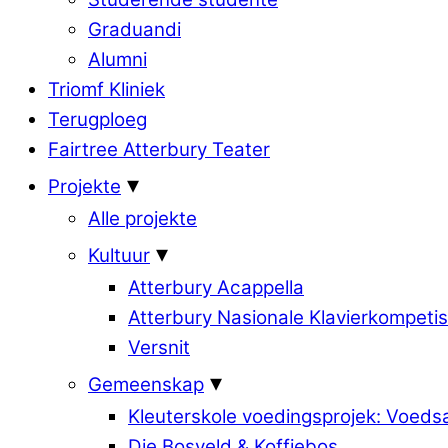
Graduandi
Alumni
Triomf Kliniek
Terugploeg
Fairtree Atterbury Teater
Projekte
Alle projekte
Kultuur
Atterbury Acappella
Atterbury Nasionale Klavierkompetis
Versnit
Gemeenskap
Kleuterskole voedingsprojek: Voed
Die Bosveld & Koffiebos