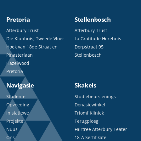
Pretoria
Stellenbosch
Atterbury Trust
Atterbury Trust
Die Klubhuis, Tweede Vloer
La Gratitude Herehuis
Hoek van 18de Straat en
Dorpstraat 95
Pinasterlaan
Stellenbosch
Hazelwood
Pretoria
Navigasie
Skakels
Studente
Studiebeurslenings
Opvoeding
Donasiewinkel
Inisiatiewe
Triomf Kliniek
Projekte
Terugploeg
Nuus
Fairtree Atterbury Teater
Ons
18-A Sertifikate